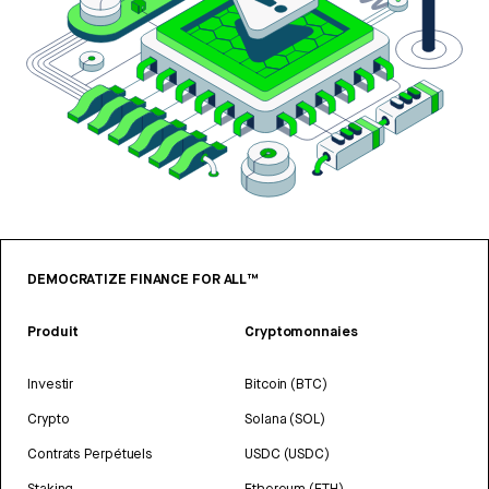
DEMOCRATIZE FINANCE FOR ALL™
Produit
Cryptomonnaies
Investir
Bitcoin (BTC)
Crypto
Solana (SOL)
Contrats Perpétuels
USDC (USDC)
Staking
Ethereum (ETH)