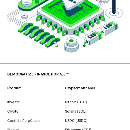
DEMOCRATIZE FINANCE FOR ALL™
Produit
Cryptomonnaies
Investir
Bitcoin (BTC)
Crypto
Solana (SOL)
Contrats Perpétuels
USDC (USDC)
Staking
Ethereum (ETH)