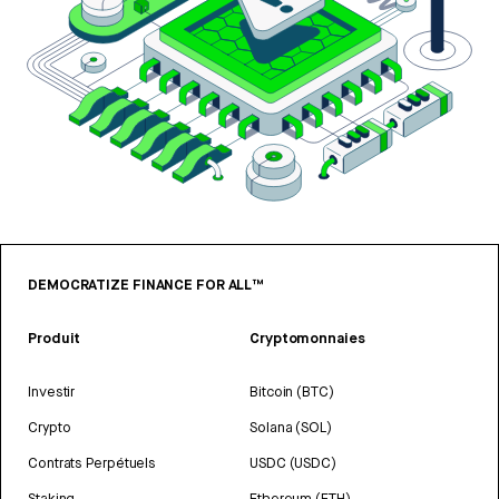
DEMOCRATIZE FINANCE FOR ALL™
Produit
Cryptomonnaies
Investir
Bitcoin (BTC)
Crypto
Solana (SOL)
Contrats Perpétuels
USDC (USDC)
Staking
Ethereum (ETH)