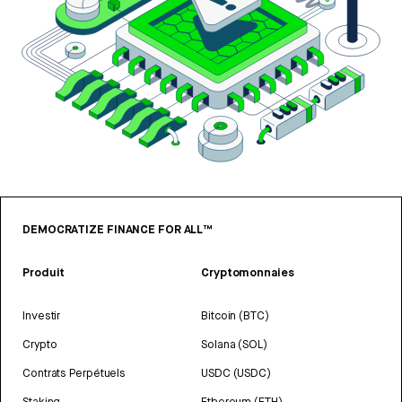
DEMOCRATIZE FINANCE FOR ALL™
Produit
Cryptomonnaies
Investir
Bitcoin (BTC)
Crypto
Solana (SOL)
Contrats Perpétuels
USDC (USDC)
Staking
Ethereum (ETH)