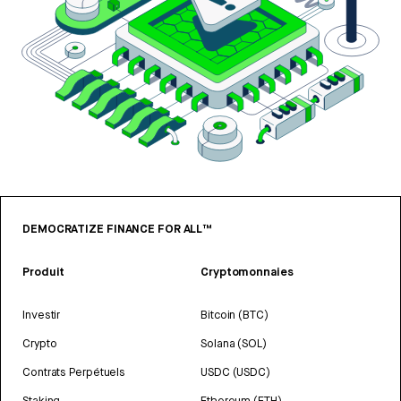
DEMOCRATIZE FINANCE FOR ALL™
Produit
Cryptomonnaies
Investir
Bitcoin (BTC)
Crypto
Solana (SOL)
Contrats Perpétuels
USDC (USDC)
Staking
Ethereum (ETH)