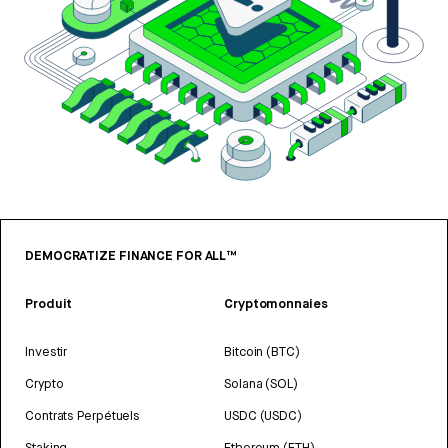
DEMOCRATIZE FINANCE FOR ALL™
Produit
Cryptomonnaies
Investir
Bitcoin (BTC)
Crypto
Solana (SOL)
Contrats Perpétuels
USDC (USDC)
Staking
Ethereum (ETH)