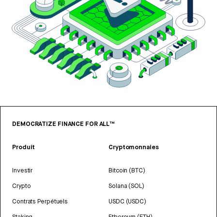
DEMOCRATIZE FINANCE FOR ALL™
Produit
Cryptomonnaies
Investir
Bitcoin (BTC)
Crypto
Solana (SOL)
Contrats Perpétuels
USDC (USDC)
Staking
Ethereum (ETH)