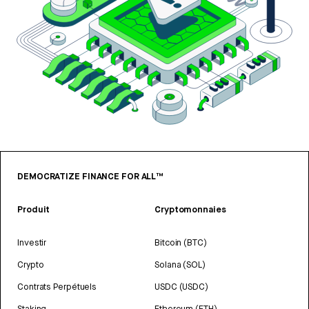
DEMOCRATIZE FINANCE FOR ALL™
Produit
Cryptomonnaies
Investir
Bitcoin (BTC)
Crypto
Solana (SOL)
Contrats Perpétuels
USDC (USDC)
Staking
Ethereum (ETH)