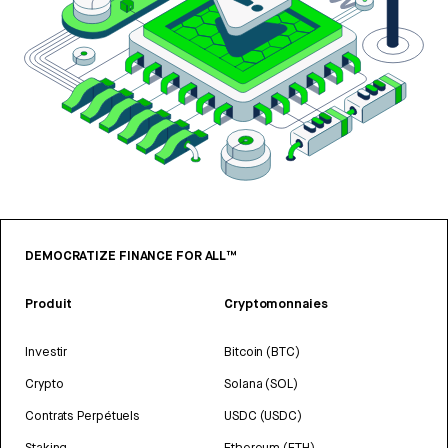
DEMOCRATIZE FINANCE FOR ALL™
Produit
Cryptomonnaies
Investir
Bitcoin (BTC)
Crypto
Solana (SOL)
Contrats Perpétuels
USDC (USDC)
Staking
Ethereum (ETH)