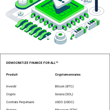
DEMOCRATIZE FINANCE FOR ALL™
Produit
Cryptomonnaies
Investir
Bitcoin (BTC)
Crypto
Solana (SOL)
Contrats Perpétuels
USDC (USDC)
Staking
Ethereum (ETH)