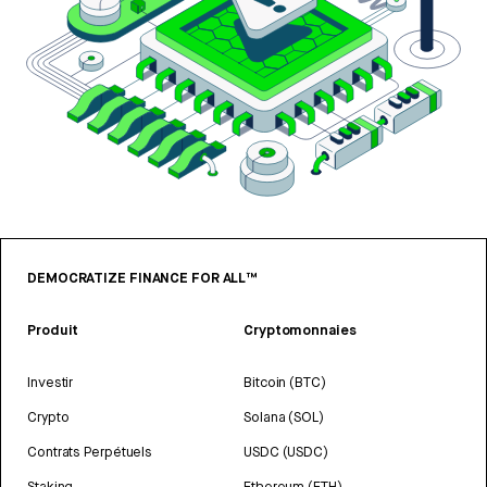
DEMOCRATIZE FINANCE FOR ALL™
Produit
Cryptomonnaies
Investir
Bitcoin (BTC)
Crypto
Solana (SOL)
Contrats Perpétuels
USDC (USDC)
Staking
Ethereum (ETH)