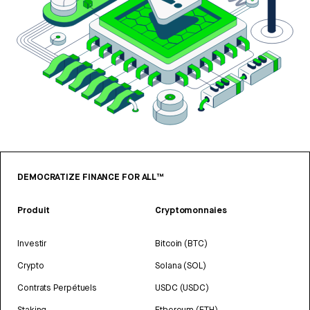
DEMOCRATIZE FINANCE FOR ALL™
Produit
Cryptomonnaies
Investir
Bitcoin (BTC)
Crypto
Solana (SOL)
Contrats Perpétuels
USDC (USDC)
Staking
Ethereum (ETH)