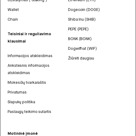
Wallet
Dogecoin (DOGE)
Chain
Shiba Inu (SHIB)
PEPE (PEPE)
Teisiniai ir reguliavimo
BONK (BONK)
klausimai
Dogwifhat (WIF)
Informacijos atskleidimas
Žiūrėti daugiau
Ankstesnis informacijos
atskleidimas
Mokesčių tvarkaraštis
Privatumas
Slapukų politika
Paslaugų teikimo sutartis
Motininė įmonė