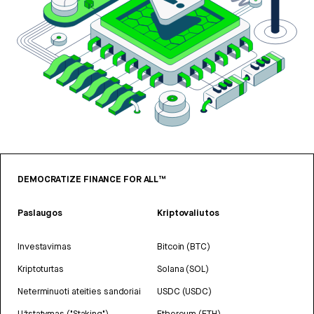
DEMOCRATIZE FINANCE FOR ALL™
Paslaugos
Kriptovaliutos
Investavimas
Bitcoin (BTC)
Kriptoturtas
Solana (SOL)
Neterminuoti ateities sandoriai
USDC (USDC)
Užstatymas ("Staking")
Ethereum (ETH)