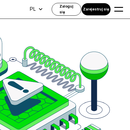
Zaloguj
PL
Zarejestruj się
się