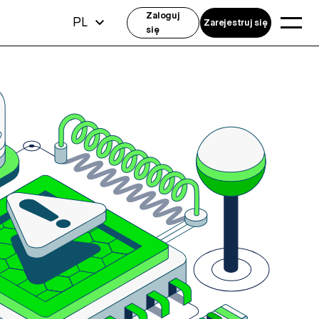
Zaloguj
PL
Zarejestruj się
się