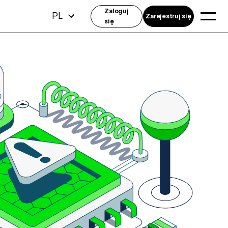
Zaloguj
PL
Zarejestruj się
się