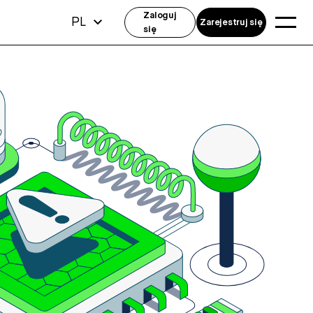
Zaloguj
PL
Zarejestruj się
się