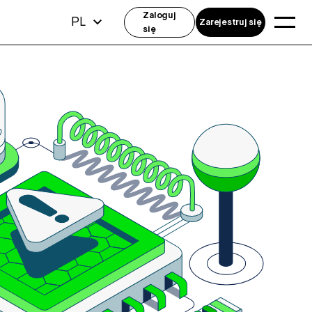
Zaloguj
PL
Zarejestruj się
się