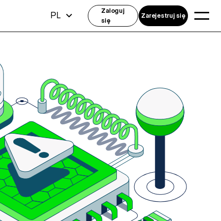
Zaloguj
PL
Zarejestruj się
się