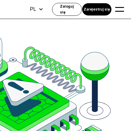
Zaloguj
PL
Zarejestruj się
się