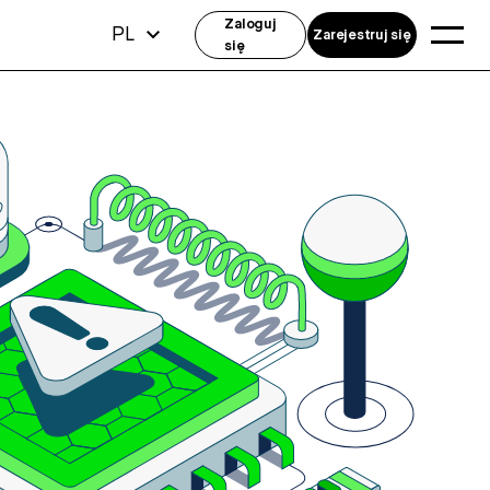
Zaloguj
PL
Zarejestruj się
się