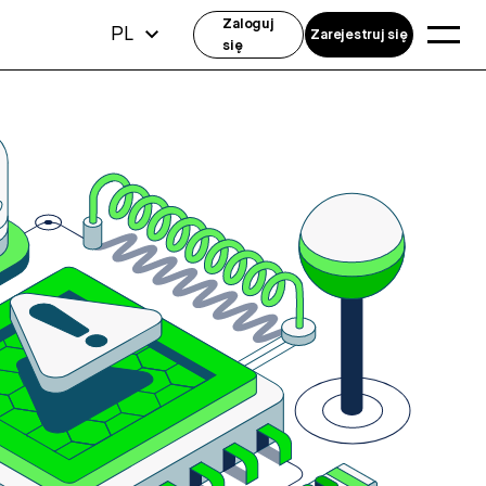
Zaloguj
PL
Zarejestruj się
się