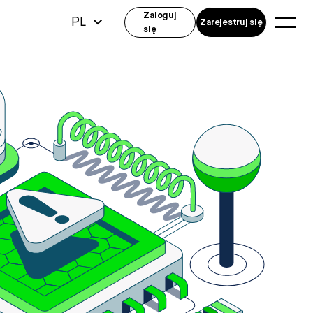
Zaloguj
PL
Zarejestruj się
się