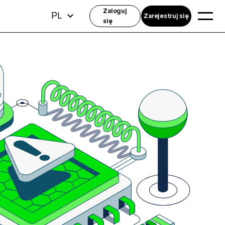
Zaloguj
PL
Zarejestruj się
się