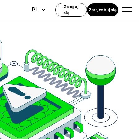
Zaloguj
PL
Zarejestruj się
się