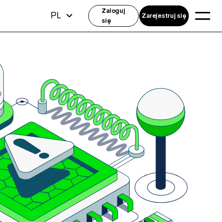
Zaloguj
PL
Zarejestruj się
się