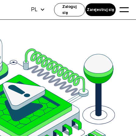
Zaloguj
PL
Zarejestruj się
się