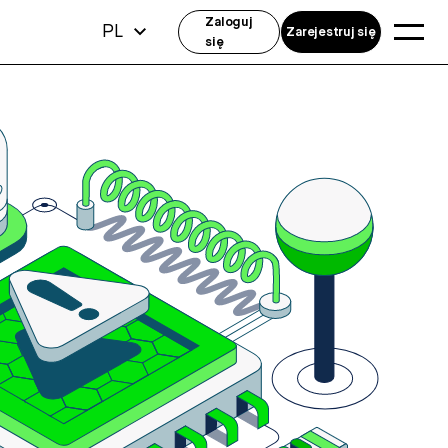
Zaloguj
PL
Zarejestruj się
się