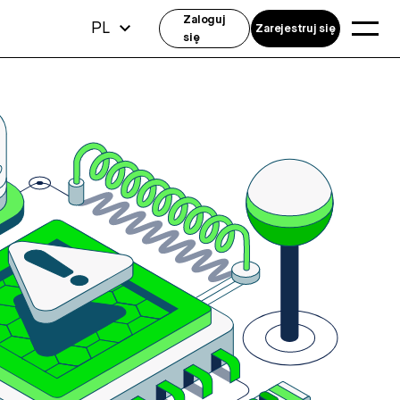
Zaloguj
PL
Zarejestruj się
się