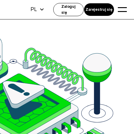
Zaloguj
PL
Zarejestruj się
się