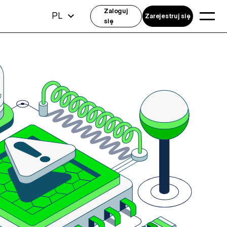
Zaloguj
PL
Zarejestruj się
się