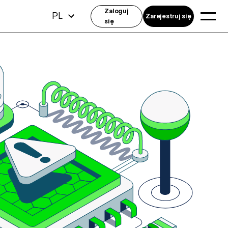
Zaloguj
PL
Zarejestruj się
się