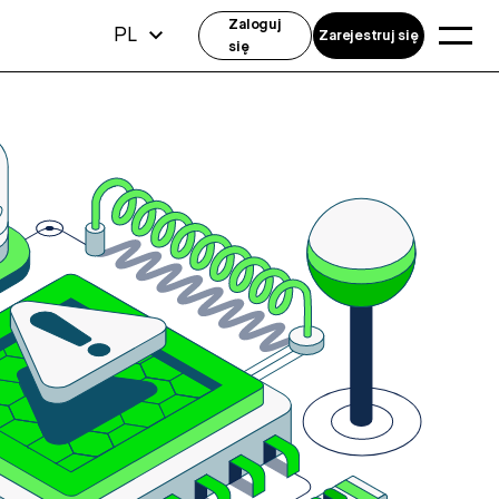
Zaloguj
PL
Zarejestruj się
się