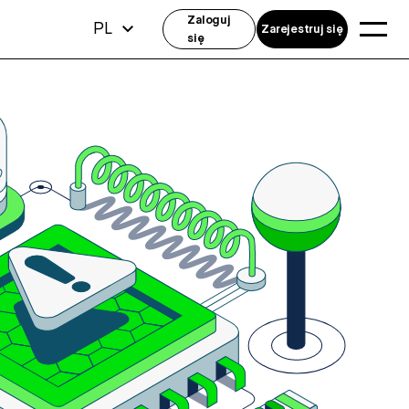
Zaloguj
PL
Zarejestruj się
się