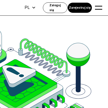
Zaloguj
PL
Zarejestruj się
się