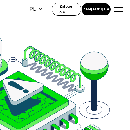
Zaloguj
PL
Zarejestruj się
się