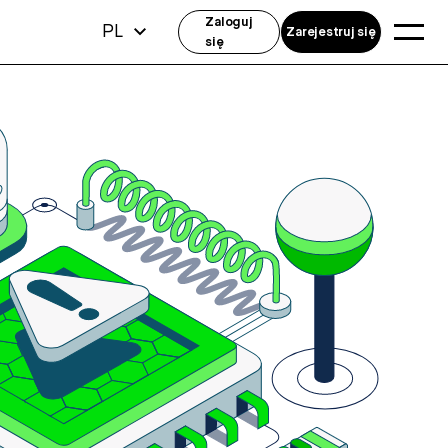
Zaloguj
PL
Zarejestruj się
się