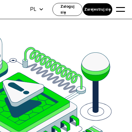
Zaloguj
PL
Zarejestruj się
się