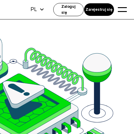
Zaloguj
PL
Zarejestruj się
się