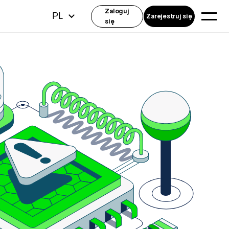
Zaloguj
PL
Zarejestruj się
się