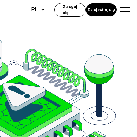
Zaloguj
PL
Zarejestruj się
się