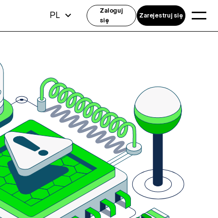
Zaloguj
PL
Zarejestruj się
się