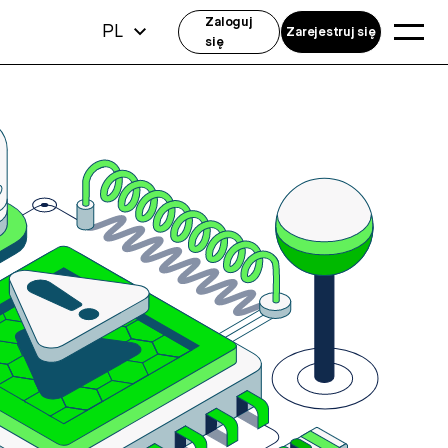
Zaloguj
PL
Zarejestruj się
się