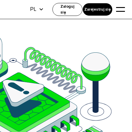
Zaloguj
PL
Zarejestruj się
się