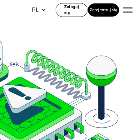
Zaloguj
PL
Zarejestruj się
się