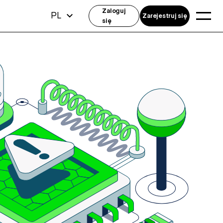
Zaloguj
PL
Zarejestruj się
się