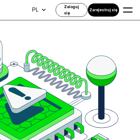
Zaloguj
PL
Zarejestruj się
się