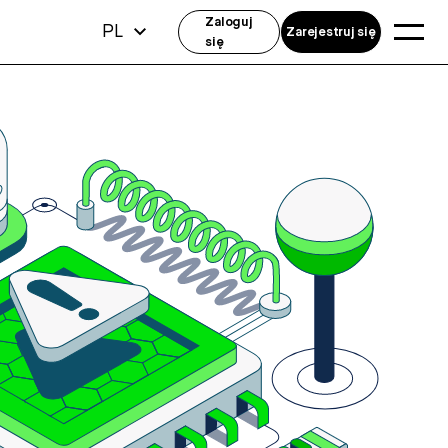
Zaloguj
PL
Zarejestruj się
się