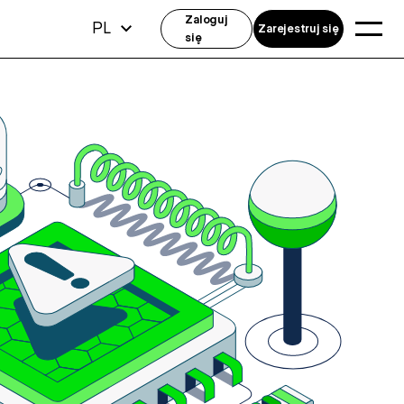
Zaloguj
PL
Zarejestruj się
się