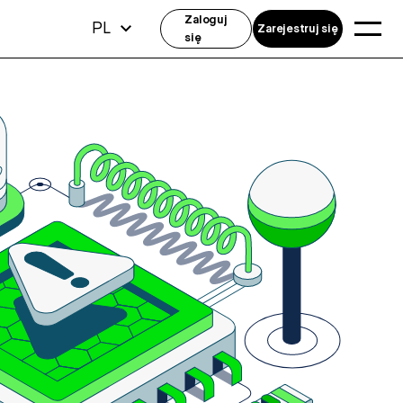
Zaloguj
PL
Zarejestruj się
się